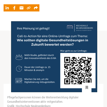
Pflegefachpersonen können die Weiterentwicklung digitaler
Gesundheitsinterventionen aktiv mitgestalten.
Grafik: Hochschule Neubrandenburg