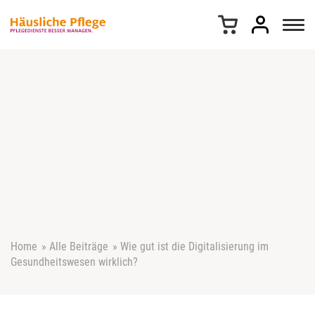
Z
u
m
I
n
h
a
l
t
s
p
r
i
n
g
e
Home
»
Alle Beiträge
»
Wie gut ist die Digitalisierung im
n
Gesundheitswesen wirklich?