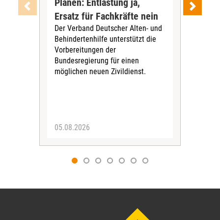
Plänen: Entlastung ja,
Nac
Ersatz für Fachkräfte nein
VS
Der Verband Deutscher Alten- und
Der
Behindertenhilfe unterstützt die
verö
Vorbereitungen der
Nach
Bundesregierung für einen
posi
möglichen neuen Zivildienst.
Bla
Sozi
05.08.2026
05.