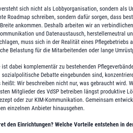
ersteht sich nicht als Lobbyorganisation, sondern als 
nte Roadmap schreiben, sondern dafür sorgen, dass bes
reite ankommen. Deshalb arbeiten wir an verbindlichen
ommunikation und Datenaustausch, herstellerneutral und
schlagen, muss sich in der Realität eines Pflegebetriebs
iche Belastung für die Mitarbeitenden oder lange Umrüs
 ist dabei komplementär zu bestehenden Pflegeverbänd
d sozialpolitische Debatte eingebunden sind, konzentrier
 heißt: Wir beschreiben nicht nur, was gebraucht wird. W
isten Mitglieder des VdSP betreiben längst produktive Lö
ezept oder zur KIM-Kommunikation. Gemeinsam entwicke
den einzelnen Anbieter hinausgehen.
et den Einrichtungen? Welche Vorteile entstehen in de