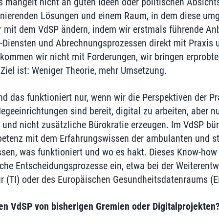
s mangelt nicht an guten Ideen oder politischen Absicht
ionierenden Lösungen und einem Raum, in dem diese umg
 mit dem VdSP ändern, indem wir erstmals führende Anb
-Diensten und Abrechnungsprozessen direkt mit Praxis u
 kommen wir nicht mit Forderungen, wir bringen erprobte
Ziel ist: Weniger Theorie, mehr Umsetzung.
d das funktioniert nur, wenn wir die Perspektiven der P
legeeinrichtungen sind bereit, digital zu arbeiten, aber 
n und nicht zusätzliche Bürokratie erzeugen. Im VdSP bü
etenz mit dem Erfahrungswissen der ambulanten und sta
ssen, was funktioniert und wo es hakt. Dieses Know-how 
che Entscheidungsprozesse ein, etwa bei der Weiterentw
ur (TI) oder des Europäischen Gesundheitsdatenraums (E
en VdSP von bisherigen Gremien oder Digitalprojekten