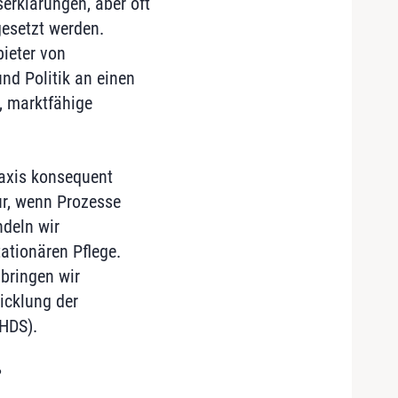
serklärungen, aber oft
esetzt werden.
ieter von
nd Politik an einen
, marktfähige
raxis konsequent
nur, wenn Prozesse
ndeln wir
tionären Pflege.
bringen wir
icklung der
HDS).
?