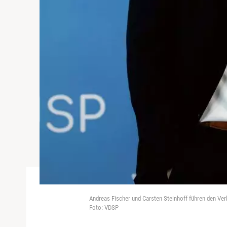
Andreas Fischer und Carsten Steinhoff führen den Verb
Foto: VDSP