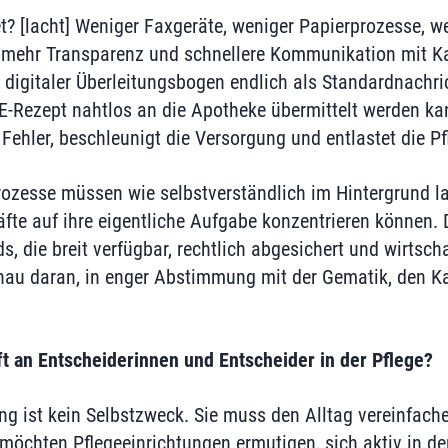
? [lacht] Weniger Faxgeräte, weniger Papierprozesse, w
, mehr Transparenz und schnellere Kommunikation mit K
digitaler Überleitungsbogen endlich als Standardnachric
 E-Rezept nahtlos an die Apotheke übermittelt werden ka
t Fehler, beschleunigt die Versorgung und entlastet die P
rozesse müssen wie selbstverständlich im Hintergrund la
äfte auf ihre eigentliche Aufgabe konzentrieren können. 
, die breit verfügbar, rechtlich abgesichert und wirtscha
nau daran, in enger Abstimmung mit der Gematik, den K
ft an Entscheiderinnen und Entscheider in der Pflege?
ng ist kein Selbstzweck. Sie muss den Alltag vereinfache
 möchten Pflegeeinrichtungen ermutigen, sich aktiv in d