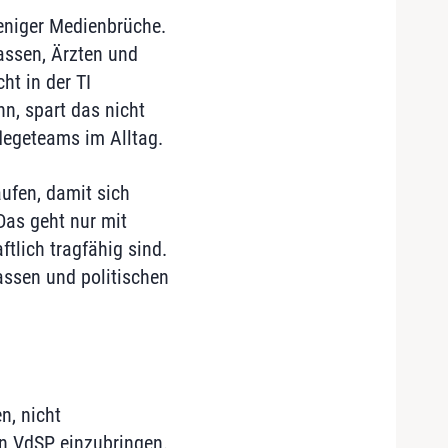
eniger Medienbrüche.
assen, Ärzten und
ht in der TI
nn, spart das nicht
flegeteams im Alltag.
ufen, damit sich
Das geht nur mit
ftlich tragfähig sind.
assen und politischen
n, nicht
en VdSP einzubringen.