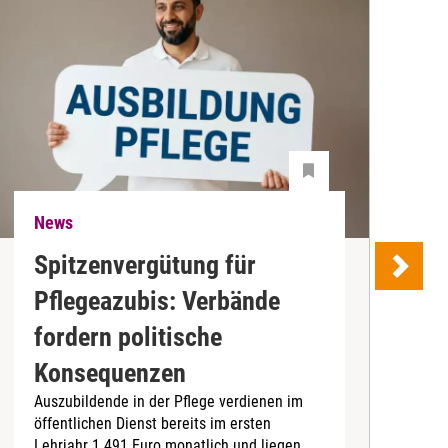
News
N
Spitzenvergütung für
Pflegeazubis: Verbände
B
fordern politische
D
Konsequenzen
4
Auszubildende in der Pflege verdienen im
I
öffentlichen Dienst bereits im ersten
b
Lehrjahr 1.491 Euro monatlich und liegen