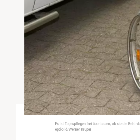
Es ist Tagespflegen frei überlassen, ob sie die Beför
epd-bild/Werner Krüper
-