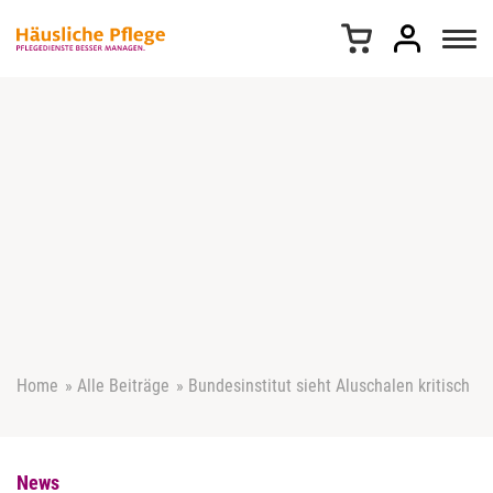
Z
u
m
I
n
h
a
l
t
s
p
r
i
n
g
e
Home
»
Alle Beiträge
»
Bundesinstitut sieht Aluschalen kritisch
n
News