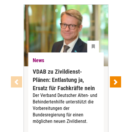
News
Ne
VDAB zu Zivildienst-
Soz
Plänen: Entlastung ja,
Nac
Ersatz für Fachkräfte nein
VS
Der Verband Deutscher Alten- und
Der
Behindertenhilfe unterstützt die
verö
Vorbereitungen der
Nach
Bundesregierung für einen
posi
möglichen neuen Zivildienst.
Bla
Sozi