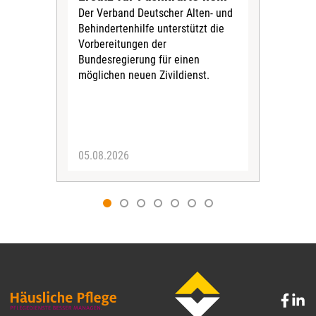
Der Verband Deutscher Alten- und
Der
Behindertenhilfe unterstützt die
verö
Vorbereitungen der
Nach
Bundesregierung für einen
posi
möglichen neuen Zivildienst.
Bla
Sozi
05.08.2026
05.