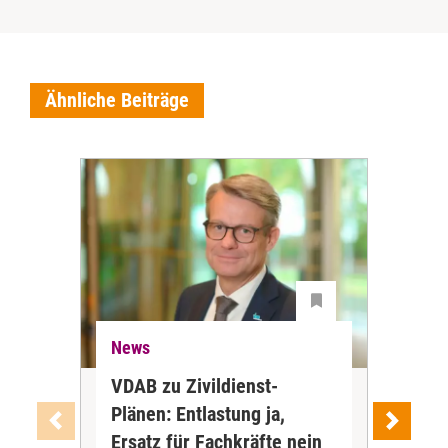
Ähnliche Beiträge
News
Ne
VDAB zu Zivildienst-
Soz
Plänen: Entlastung ja,
Nac
Ersatz für Fachkräfte nein
VS