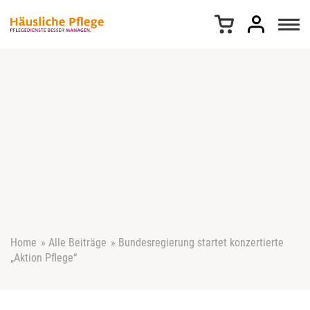
Z
u
m
I
n
h
a
l
t
s
p
r
i
n
g
e
Home
»
Alle Beiträge
»
Bundesregierung startet konzertierte
n
„Aktion Pflege“