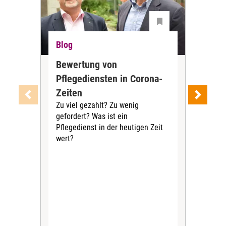
Blog
Blo
Bewertung von
Ge
Pflegediensten in Corona-
aus
Geh
Zeiten
Pfl
Zu viel gezahlt? Zu wenig
die 
gefordert? Was ist ein
Mit
Pflegedienst in der heutigen Zeit
aus
wert?
Beg
nach