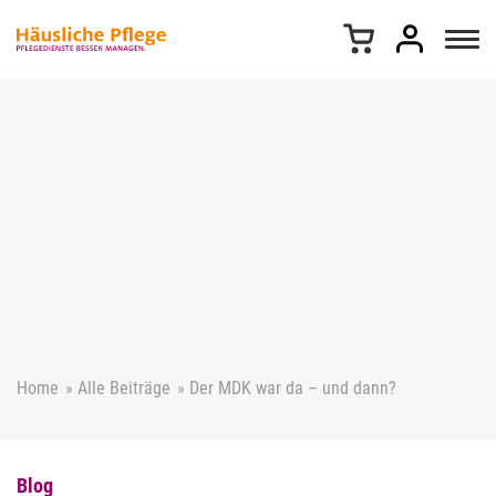
Z
u
m
I
n
h
a
l
t
s
p
r
i
n
g
e
Home
»
Alle Beiträge
»
Der MDK war da – und dann?
n
Blog