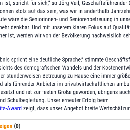
ist, spricht für sich,” so Jörg Veil, Geschäftsführender
önnen stolz auf das sein, was wir in anderthalb Jahrzeh
ute wäre die Seniorinnen- und Seniorenbetreuung in un
ehr denkbar. Und mit unserem klaren Fokus auf Qualität
her ist, werden wir von der Bevölkerung nachweislich seh
nis spricht eine deutliche Sprache,“ stimmte Geschäft
esichts des demografischen Wandels und der Kostenentw
r stundenweisen Betreuung zu Hause eine immer größe
d als führender Anbieter im privatwirtschaftlichen ambu
setzt und ist zur festen Größe geworden, übrigens auch
und Schulbegleitung. Unser erneuter Erfolg beim
its-Award
zeigt, dass unser Angebot breite Wertschätzung
eigen
(0)