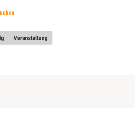
n
rucken
lg
Veranstaltung