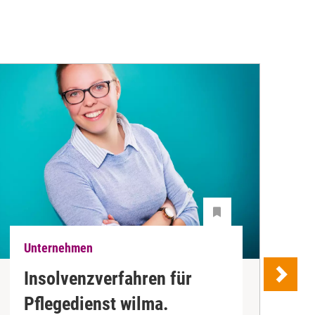
Unternehmen
U
Insolvenzverfahren für
Pflegedienst wilma.