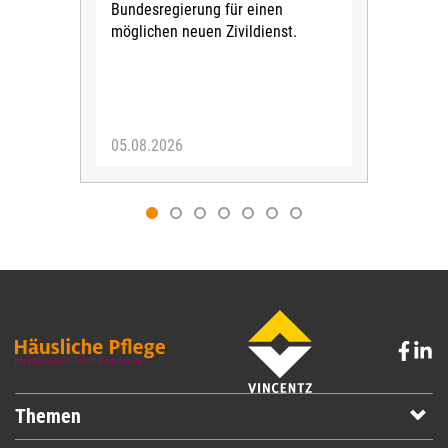
Bundesregierung für einen
posi
möglichen neuen Zivildienst.
Bla
Sozi
05.08.2026
05.
Themen