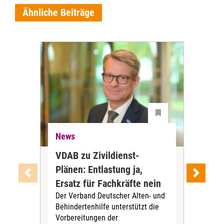
Ähnliche Beiträge
News
Ne
VDAB zu Zivildienst-
Soz
Plänen: Entlastung ja,
Nac
Ersatz für Fachkräfte nein
VS
Der Verband Deutscher Alten- und
Der
Behindertenhilfe unterstützt die
verö
Vorbereitungen der
Nach