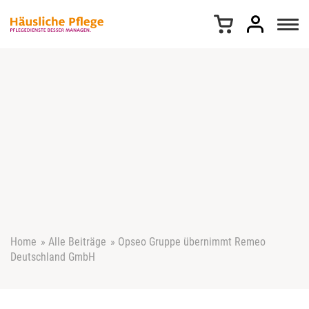
Z
u
m
I
n
h
a
l
t
s
p
r
i
n
g
e
Home
»
Alle Beiträge
»
Opseo Gruppe übernimmt Remeo
n
Deutschland GmbH