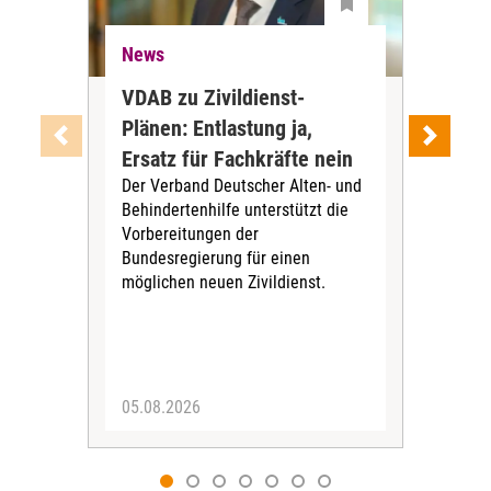
News
Ne
VDAB zu Zivildienst-
Soz
Plänen: Entlastung ja,
Nac
Ersatz für Fachkräfte nein
VS
Der Verband Deutscher Alten- und
Der
Behindertenhilfe unterstützt die
verö
Vorbereitungen der
Nach
Bundesregierung für einen
posi
möglichen neuen Zivildienst.
Bla
Sozi
05.08.2026
05.