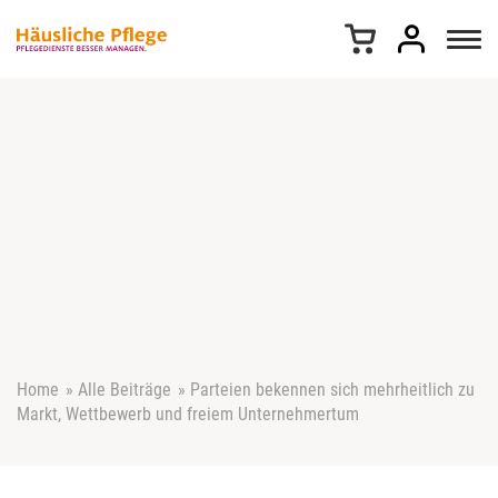
Z
u
m
I
n
h
a
l
t
s
p
r
i
n
g
e
Home
»
Alle Beiträge
»
Parteien bekennen sich mehrheitlich zu
n
Markt, Wettbewerb und freiem Unternehmertum