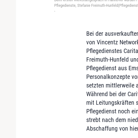
Pflegedienste, Stefanie Freimuth-Hunfeld(Pflegediens
-
Bei der ausverkauft
von Vincentz Network
Pflegedienstes Carit
Freimuth-Hunfeld un
Pflegedienst aus Ems
Personalkonzepte vor
setzten mittlerweile 
Während bei der Car
mit Leitungskräften 
Pflegedienst noch ei
strebt nach dem nied
Abschaffung von hie