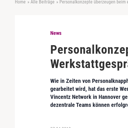
Home
»
Alle Beiträge
»
Personalkonzepte überzeugen beim e
News
Personalkonze
Werkstattgespr
Wie in Zeiten von Personalknapph
gearbeitet wird, hat das erste W
Vincentz Network in Hannover gez
dezentrale Teams können erfolgre