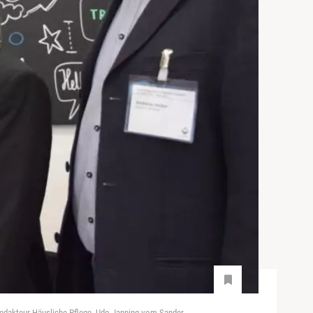
redakteur Häusliche Pflege, Udo Janning vom Sander