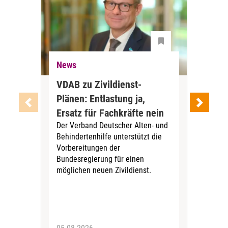
News
Ne
VDAB zu Zivildienst-
Soz
Plänen: Entlastung ja,
Nac
Ersatz für Fachkräfte nein
VS
Der Verband Deutscher Alten- und
Der
Behindertenhilfe unterstützt die
verö
Vorbereitungen der
Nach
Bundesregierung für einen
posi
möglichen neuen Zivildienst.
Bla
Sozi