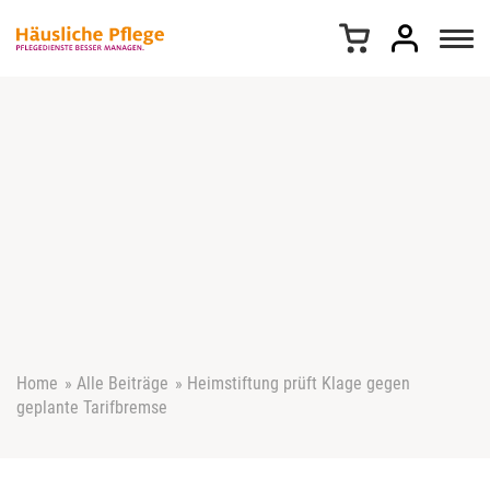
Z
u
m
I
n
h
a
l
t
s
p
r
i
n
g
e
Home
»
Alle Beiträge
»
Heimstiftung prüft Klage gegen
n
geplante Tarifbremse