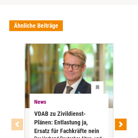
Ähnliche Beiträge
News
Ne
VDAB zu Zivildienst-
Soz
Plänen: Entlastung ja,
Nac
Ersatz für Fachkräfte nein
VS