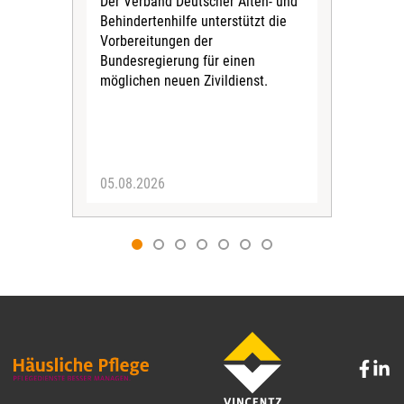
Der Verband Deutscher Alten- und
Der
Behindertenhilfe unterstützt die
verö
Vorbereitungen der
Nach
Bundesregierung für einen
posi
möglichen neuen Zivildienst.
Bla
Sozi
05.08.2026
05.