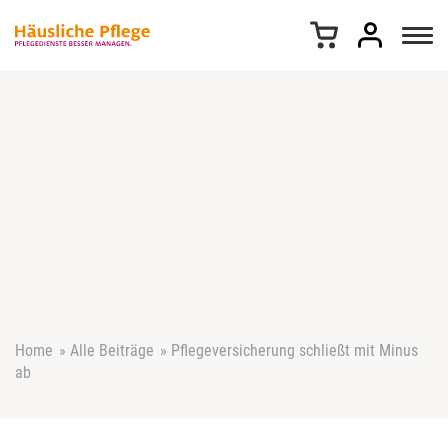
Z
u
m
I
n
h
a
l
t
s
p
r
i
n
g
e
Home
»
Alle Beiträge
»
Pflegeversicherung schließt mit Minus
n
ab