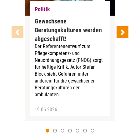
Politik
Pol
Gewachsene
opt
Beratungskulturen werden
pol
Der
abgeschafft!
18. 
Der Referentenentwurf zum
ein
Pflegekompetenz- und
von
Neuordnungsgesetz (PNOG) sorgt
beg
für heftige Kritik. Autor Stefan
Publ
Block sieht Gefahren unter
War
anderem für die gewachsenen
Beratungskulturen der
ambulanten...
19.06.2026
19.