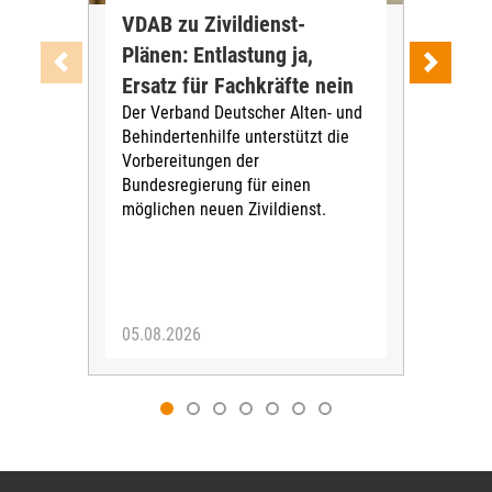
VDAB zu Zivildienst-
Soz
Plänen: Entlastung ja,
Nac
Ersatz für Fachkräfte nein
VS
Der Verband Deutscher Alten- und
Der
Behindertenhilfe unterstützt die
verö
Vorbereitungen der
Nach
Bundesregierung für einen
posi
möglichen neuen Zivildienst.
Bla
Sozi
05.08.2026
05.