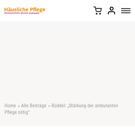
Z
u
m
I
n
h
a
l
t
s
p
r
i
n
g
e
Home
»
Alle Beiträge
»
Rüddel: „Stärkung der ambulanten
n
Pflege nötig“