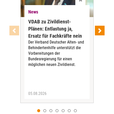
News
Ne
VDAB zu Zivildienst-
Soz
Plänen: Entlastung ja,
Nac
Ersatz für Fachkräfte nein
VS
Der Verband Deutscher Alten- und
Der
Behindertenhilfe unterstützt die
verö
Vorbereitungen der
Nach
Bundesregierung für einen
posi
möglichen neuen Zivildienst.
Bla
Sozi
05.08.2026
05.