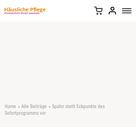
Z
u
m
I
n
h
a
l
t
s
p
r
i
n
g
e
Home
»
Alle Beiträge
»
Spahn stellt Eckpunkte des
n
Sofortprogramms vor