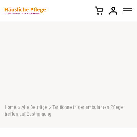
Z
u
m
I
n
h
a
l
t
s
p
r
i
n
g
e
Home
»
Alle Beiträge
»
Tariflöhne in der ambulanten Pflege
n
treffen auf Zustimmung