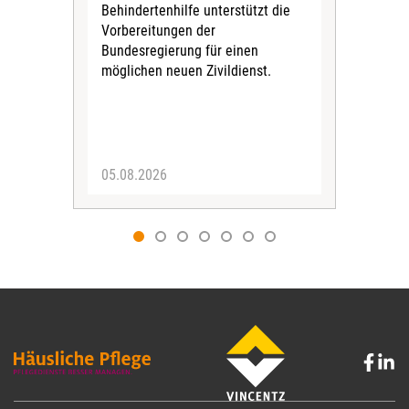
Behindertenhilfe unterstützt die
verö
Vorbereitungen der
Nach
Bundesregierung für einen
posi
möglichen neuen Zivildienst.
Bla
Sozi
05.08.2026
05.