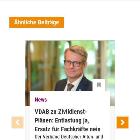
Ähnliche Beiträge
News
Ne
VDAB zu Zivildienst-
Soz
Plänen: Entlastung ja,
Nac
Ersatz für Fachkräfte nein
VS
Der Verband Deutscher Alten- und
Der