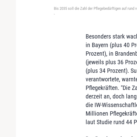
Bis 2035 soll die Zahl der Pflegebedürftigen auf rund
-
Besonders stark wach
in Bayern (plus 40 Pr
Prozent), in Branden
(jeweils plus 36 Pro
(plus 34 Prozent). S
verantwortete, warnt
Pflegekräften. "Die Z
derzeit an, doch lang
die IW-Wissenschaftl
Millionen Pflegekräf
laut Studie rund 44 