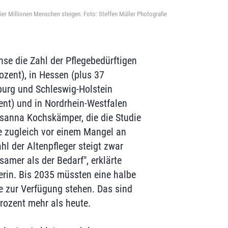
 vier Millionen Menschen steigen. Foto: Steffen Müller Photografie
se die Zahl der Pflegebedürftigen
ozent), in Hessen (plus 37
burg und Schleswig-Holstein
zent) und in Nordrhein-Westfalen
usanna Kochskämper, die die Studie
e zugleich vor einem Mangel an
ahl der Altenpfleger steigt zwar
samer als der Bedarf", erklärte
erin. Bis 2035 müssten eine halbe
te zur Verfügung stehen. Das sind
Prozent mehr als heute.