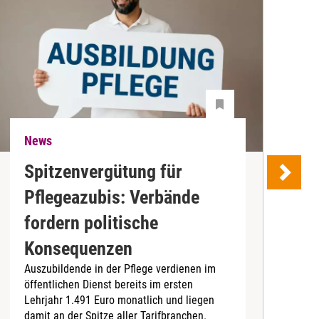
News
N
Spitzenvergütung für
Pflegeazubis: Verbände
B
fordern politische
D
Konsequenzen
4
Auszubildende in der Pflege verdienen im
I
öffentlichen Dienst bereits im ersten
b
Lehrjahr 1.491 Euro monatlich und liegen
damit an der Spitze aller Tarifbranchen.