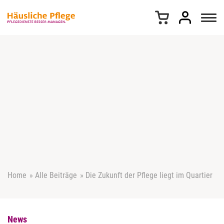
Z
u
m
I
n
h
a
l
t
s
p
r
i
n
g
e
Home
»
Alle Beiträge
»
Die Zukunft der Pflege liegt im Quartier
n
News