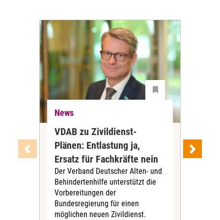
News
Ne
VDAB zu Zivildienst-
Soz
Plänen: Entlastung ja,
Nac
Ersatz für Fachkräfte nein
VS
Der Verband Deutscher Alten- und
Der
Behindertenhilfe unterstützt die
verö
Vorbereitungen der
Nach
Bundesregierung für einen
posi
möglichen neuen Zivildienst.
Bla