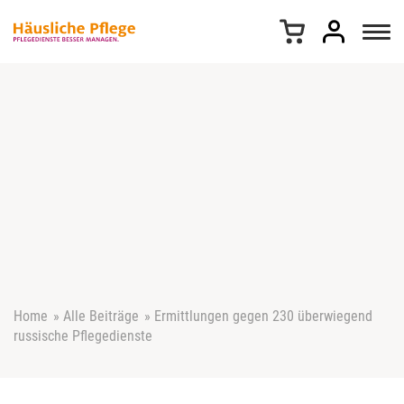
Z
u
m
I
n
h
a
l
t
s
p
r
i
n
g
e
Home
»
Alle Beiträge
»
Ermittlungen gegen 230 überwiegend
n
russische Pflegedienste