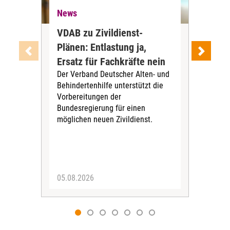
News
Ne
VDAB zu Zivildienst-
Soz
Plänen: Entlastung ja,
Nac
Ersatz für Fachkräfte nein
VS
Der Verband Deutscher Alten- und
Der
Behindertenhilfe unterstützt die
verö
Vorbereitungen der
Nach
Bundesregierung für einen
posi
möglichen neuen Zivildienst.
Bla
Sozi
05.08.2026
05.