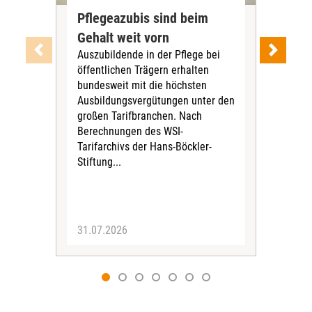
Pflegeazubis sind beim
Neu
Gehalt weit vorn
Re
Auszubildende in der Pflege bei
Amb
öffentlichen Trägern erhalten
Bet
bundesweit mit die höchsten
sofo
Ausbildungsvergütungen unter den
Qua
großen Tarifbranchen. Nach
Reg
Berechnungen des WSI-
zwe
Tarifarchivs der Hans-Böckler-
ang
Stiftung...
ents
31.07.2026
30.