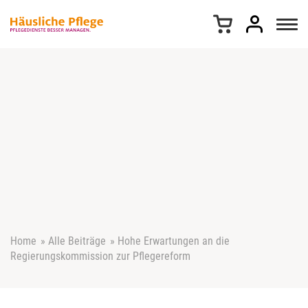
Z
u
m
I
n
h
a
l
t
s
p
r
i
n
g
e
Home
»
Alle Beiträge
»
Hohe Erwartungen an die
n
Regierungskommission zur Pflegereform