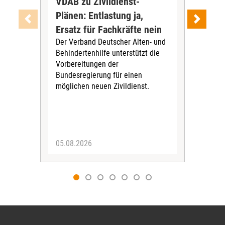
VDAB zu Zivildienst-
Soz
Plänen: Entlastung ja,
Nac
Ersatz für Fachkräfte nein
VS
Der Verband Deutscher Alten- und
Der
Behindertenhilfe unterstützt die
verö
Vorbereitungen der
Nach
Bundesregierung für einen
posi
möglichen neuen Zivildienst.
Bla
Sozi
05.08.2026
05.