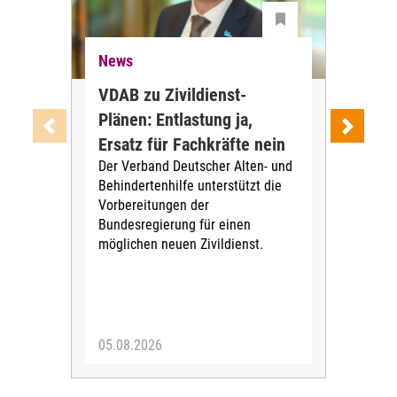
News
Ne
VDAB zu Zivildienst-
Soz
Plänen: Entlastung ja,
Nac
Ersatz für Fachkräfte nein
VS
Der Verband Deutscher Alten- und
Der
Behindertenhilfe unterstützt die
verö
Vorbereitungen der
Nach
Bundesregierung für einen
posi
möglichen neuen Zivildienst.
Bla
Sozi
05.08.2026
05.