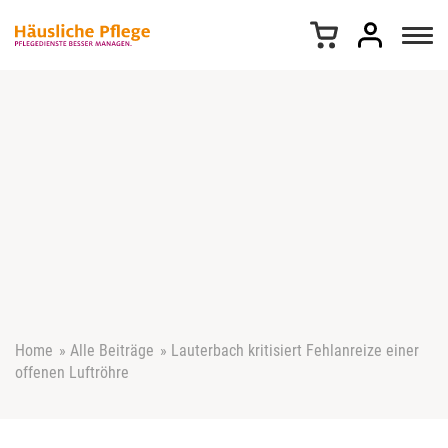
Z
u
m
I
n
h
a
l
t
s
p
r
i
n
g
e
Home
»
Alle Beiträge
»
Lauterbach kritisiert Fehlanreize einer
n
offenen Luftröhre