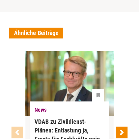
Ähnliche Beiträge
News
Ne
VDAB zu Zivildienst-
Soz
Plänen: Entlastung ja,
Nac