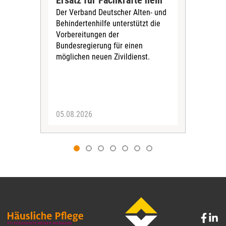
Ersatz für Fachkräfte nein
VS
Der Verband Deutscher Alten- und
Der
Behindertenhilfe unterstützt die
verö
Vorbereitungen der
Nach
Bundesregierung für einen
posi
möglichen neuen Zivildienst.
Bla
Sozi
05.08.2026
05.