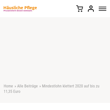
Z
u
m
I
n
h
a
l
t
s
p
r
i
n
g
e
Home
»
Alle Beiträge
»
Mindestlohn klettert 2020 auf bis zu
n
11,35 Euro