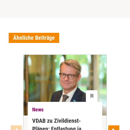
Ähnliche Beiträge
News
Ne
VDAB zu Zivildienst-
Soz
Plänen: Entlastung ja,
Nac