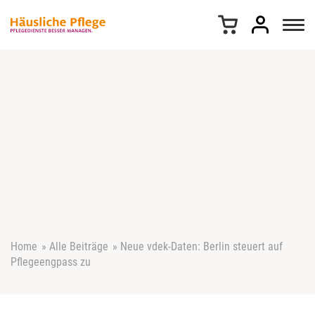
Z
u
m
I
n
h
a
l
t
s
p
r
i
n
g
e
Home
»
Alle Beiträge
»
Neue vdek-Daten: Berlin steuert auf
n
Pflegeengpass zu