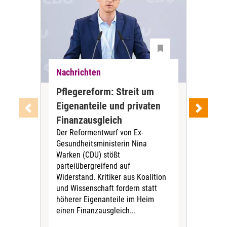
Nachrichten
Nac
Pflegereform: Streit um
Stu
Eigenanteile und privaten
oh
Wer 
Finanzausgleich
Leb
Der Reformentwurf von Ex-
vie
Gesundheitsministerin Nina
leb
Warken (CDU) stößt
ein
parteiübergreifend auf
aus
Widerstand. Kritiker aus Koalition
Zus
und Wissenschaft fordern statt
vask
höherer Eigenanteile im Heim
einen Finanzausgleich...