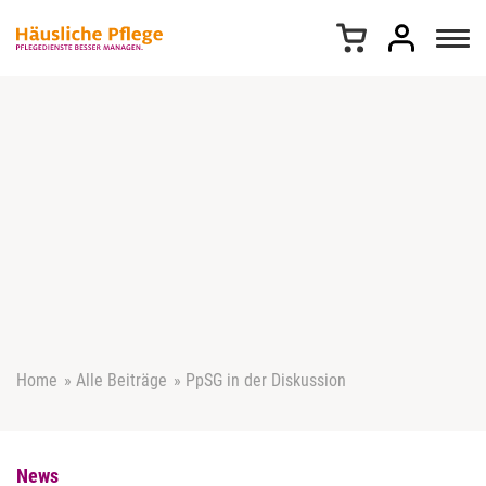
Z
u
m
I
n
h
a
l
t
s
p
r
i
n
g
e
Home
»
Alle Beiträge
»
PpSG in der Diskussion
n
News