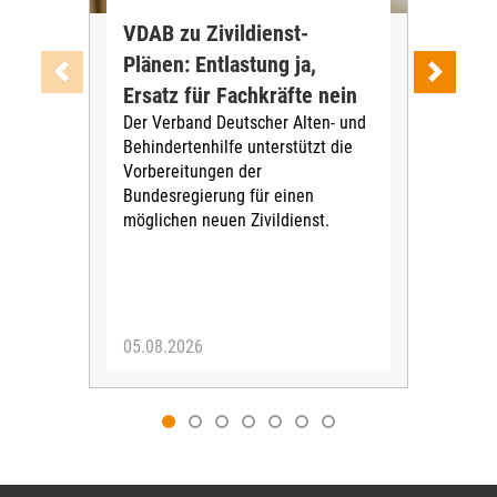
VDAB zu Zivildienst-
Soz
Plänen: Entlastung ja,
Nac
Ersatz für Fachkräfte nein
VS
Der Verband Deutscher Alten- und
Der
Behindertenhilfe unterstützt die
verö
Vorbereitungen der
Nach
Bundesregierung für einen
posi
möglichen neuen Zivildienst.
Bla
Sozi
05.08.2026
05.