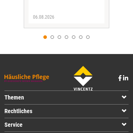
Ange
06.08.2026
06.
Themen
Rechtliches
Service