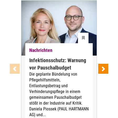
Nachrichten
Nac
Infektionsschutz: Warnung
Auc
vor Pauschalbudget
sta
Die geplante Bündelung von
PN
Pflegehilfsmitteln,
Die 
Entlastungsbetrag und
Pet
Verhinderungspflege in einem
Pfl
gemeinsamen Pauschalbudget
der 
stößt in der Industrie auf Kritik.
Nac
Daniela Piossek (PAUL HARTMANN
Woh
AG) und...
Gese