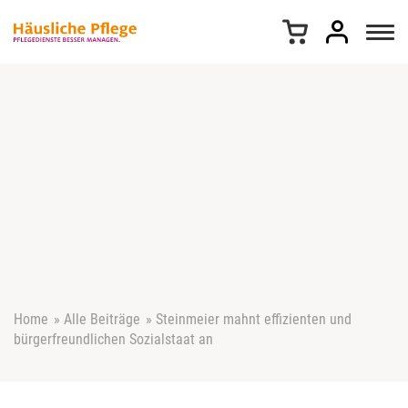
Z
u
m
I
n
h
a
l
t
s
p
r
i
n
g
e
Home
»
Alle Beiträge
»
Steinmeier mahnt effizienten und
n
bürgerfreundlichen Sozialstaat an