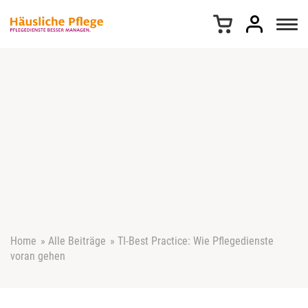
Z
u
m
I
n
h
a
l
t
s
p
r
i
n
g
e
Home
»
Alle Beiträge
»
TI-Best Practice: Wie Pflegedienste
n
voran gehen