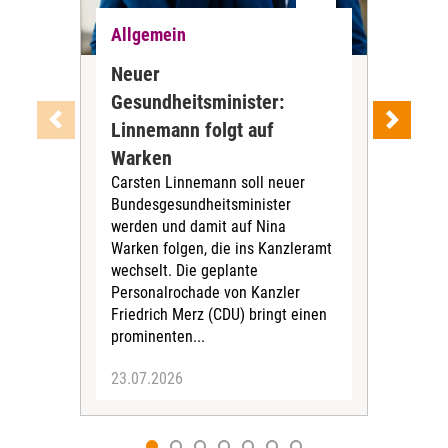
Allgemein
All
Neuer
WId
Gesundheitsminister:
bis
Linnemann folgt auf
De
Bis 
Warken
Dem
Carsten Linnemann soll neuer
auf 
Bundesgesundheitsminister
Glei
werden und damit auf Nina
Erw
Warken folgen, die ins Kanzleramt
deut
wechselt. Die geplante
Personalrochade von Kanzler
Friedrich Merz (CDU) bringt einen
prominenten...
23.07.2026
15.