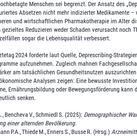
hochbetagte Menschen sei begrenzt. Der Ansatz des „Dep
riertes Absetzen nicht mehr indizierter Medikamente – w
heren und wirtschaftlichen Pharmakotherapie im Alter dis
s gezieltes Reduzieren weder Schaden verursacht noch T
nzelfällen sogar die Lebensqualität verbessert.
tetag 2024 forderte laut Quelle, Deprescribing‑Strategie
gramme aufzunehmen. Zugleich mahnen Fachgesellschaf
tärker am tatsächlichen Gesundheitsnutzen auszurichten
ökonomische Analysen zeigen: Eine bewusste Investition
e, Ernährungsbildung oder Bewegungsförderung kann d
eutlich senken.
, Bencheva V., Schmiedl S. (2025):
Demographischer Wa
ng einer alternden Bevölkerung.
ann P.A., Thiede M., Enners S., Busse R. (Hrsg.)
Arzneimit