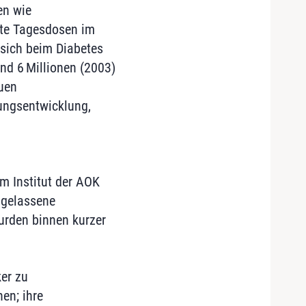
en wie
erte Tagesdosen im
 sich beim Diabetes
und 6 Millionen (2003)
euen
ungsentwicklung,
m Institut der AOK
ugelassene
urden binnen kurzer
er zu
nen; ihre