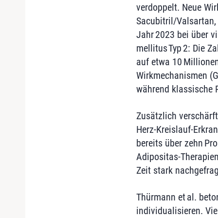
verdoppelt. Neue Wir
Sacubitril/Valsartan
Jahr 2023 bei über v
mellitus Typ 2: Die Z
auf etwa 10 Millionen
Wirkmechanismen (GL
während klassische P
Zusätzlich verschärft 
Herz‑Kreislauf‑Erkra
bereits über zehn Pr
Adipositas‑Therapien
Zeit stark nachgefrag
Thürmann et al. beto
individualisieren. Vi