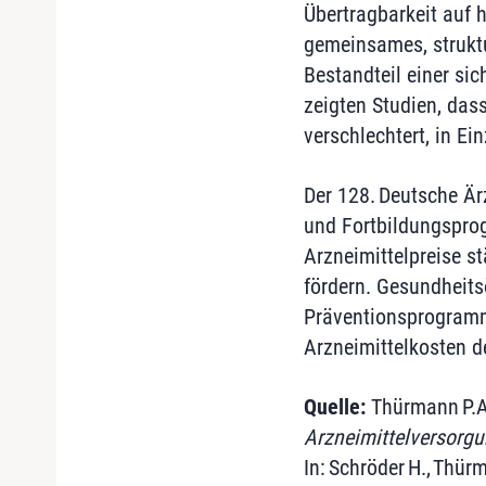
Übertragbarkeit auf 
gemeinsames, struktu
Bestandteil einer sic
zeigten Studien, das
verschlechtert, in Ei
Der 128. Deutsche Ärz
und Fortbildungspro
Arzneimittelpreise s
fördern. Gesundheits
Präventionsprogramm
Arzneimittelkosten d
Quelle:
Thürmann P.A.
Arzneimittelversorgu
In: Schröder H., Thürm