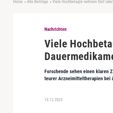
Home
»
Alle Beiträge
»
Viele Hochbetagte nehmen fünf ode
Nachrichten
Viele Hochbeta
Dauermedikam
Forschende sehen einen klaren
teurer Arzneimitteltherapien bei
10.12.2025