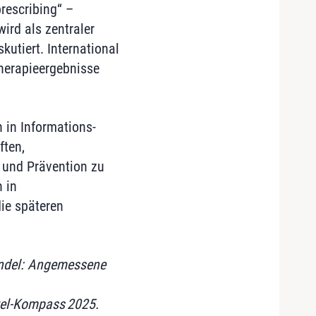
rescribing“ –
ird als zentraler
kutiert. International
herapieergebnisse
n in Informations‑
ten,
 und Prävention zu
 in
ie späteren
ndel: Angemessene
tel-Kompass 2025.