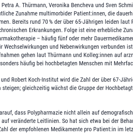
 Petra A. Thürmann, Veronika Bencheva und Sven Schmie
tliche Zunahme multimorbider Patient:innen, die dauerh
n. Bereits rund 70 % der über 65‑Jährigen leiden laut R
hronischen Erkrankungen. Folge ist eine erhebliche Zu
rmakotherapie – häufig fünf oder mehr Dauermedikament
für Wechselwirkungen und Nebenwirkungen verbunden ist.
fnahmen gehen laut Thürmann und Kolleg:innen auf arzn
besonders häufig bei hochbetagten Menschen mit Mehrfa
nd Robert Koch-Institut wird die Zahl der über 67‑Jähri
n steigen; gleichzeitig wächst die Gruppe der Hochbetag
darauf, dass Polypharmazie nicht allein auf demografis
 auf veränderte Leitlinien. So hat sich etwa bei der Beh
 Zahl der empfohlenen Medikamente pro Patient:in im let