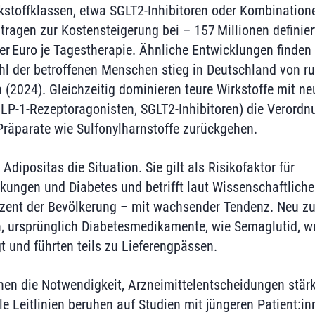
kstoffklassen, etwa SGLT2‑Inhibitoren oder Kombination
, tragen zur Kostensteigerung bei – 157 Millionen defini
ier Euro je Tagestherapie. Ähnliche Entwicklungen finden
ahl der betroffenen Menschen stieg in Deutschland von r
 (2024). Gleichzeitig dominieren teure Wirkstoffe mit n
P‑1‑Rezeptoragonisten, SGLT2‑Inhibitoren) die Verordn
räparate wie Sulfonylharnstoffe zurückgehen.
Adipositas die Situation. Sie gilt als Risikofaktor für
nkungen und Diabetes und betrifft laut Wissenschaftliche
ozent der Bevölkerung – mit wachsender Tendenz. Neu z
, ursprünglich Diabetesmedikamente, wie Semaglutid, w
t und führten teils zu Lieferengpässen.
nen die Notwendigkeit, Arzneimittelentscheidungen stärk
ele Leitlinien beruhen auf Studien mit jüngeren Patient:in