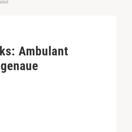
gebot
ks: Ambulant
ssgenaue