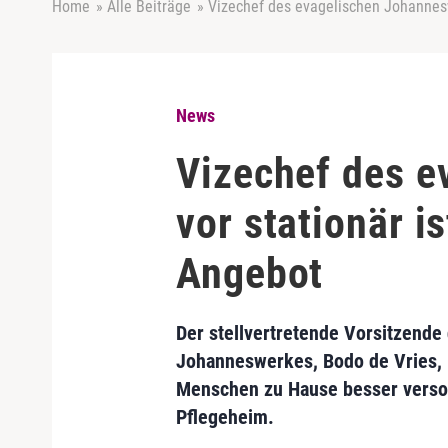
Home
»
Alle Beiträge
»
Vizechef des evagelischen Johannesw
News
Vizechef des 
vor stationär i
Angebot
Der stellvertretende Vorsitzende
Johanneswerkes, Bodo de Vries, m
Menschen zu Hause besser versor
Pflegeheim.