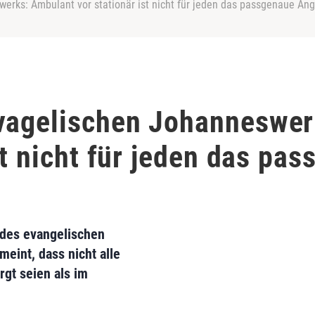
erks: Ambulant vor stationär ist nicht für jeden das passgenaue An
evagelischen Johanneswer
st nicht für jeden das pa
 des evangelischen
eint, dass nicht alle
gt seien als im