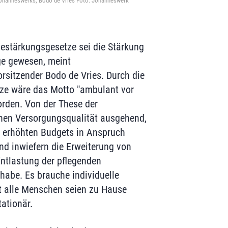
 Johanneswerks, Bodo de Vries Foto: Johanneswerk
gestärkungsgesetze sei die Stärkung
ge gewesen, meint
sitzender Bodo de Vries. Durch die
tze wäre das Motto "ambulant vor
orden. Von der These der
chen Versorgungsqualität ausgehend,
ie erhöhten Budgets in Anspruch
 inwiefern die Erweiterung von
ntlastung der pflegenden
habe. Es brauche individuelle
t alle Menschen seien zu Hause
tationär.