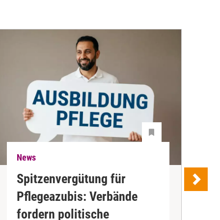
News
N
Spitzenvergütung für
Pflegeazubis: Verbände
B
fordern politische