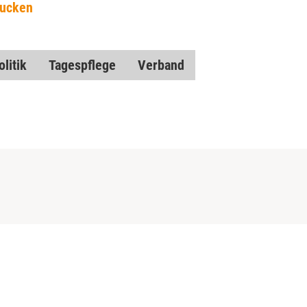
rucken
litik
Tagespflege
Verband