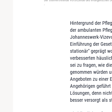
Der stellvertretende Vorsitzende des evangelischen
-
Hintergrund der Pfle
der ambulanten Pfle
Johanneswerk-Vizevor
Einführung der Gese
stationär" geprägt w
verbesserten häusli
sei zu fragen, wie d
genommen würden und
Angeboten zu einer E
Angehörigen geführt 
Lösungen, denn nich
besser versorgt als s