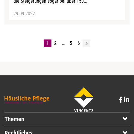
die Steigerungen sogar bei über 150...
29.09.2022
1
2
…
5
6
Themen
Rechtliches